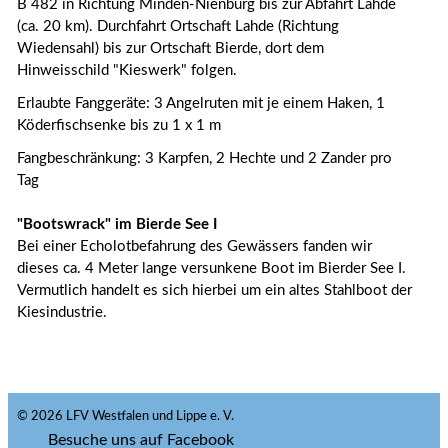
B 482 in Richtung Minden-Nienburg bis zur Abfahrt Lahde
(ca. 20 km). Durchfahrt Ortschaft Lahde (Richtung
Wiedensahl) bis zur Ortschaft Bierde, dort dem
Hinweisschild "Kieswerk" folgen.
Erlaubte Fanggeräte: 3 Angelruten mit je einem Haken, 1
Köderfischsenke bis zu 1 x 1 m
Fangbeschränkung: 3 Karpfen, 2 Hechte und 2 Zander pro
Tag
"Bootswrack" im Bierde See I
Bei einer Echolotbefahrung des Gewässers fanden wir
dieses ca. 4 Meter lange versunkene Boot im Bierder See I.
Vermutlich handelt es sich hierbei um ein altes Stahlboot der
Kiesindustrie.
© 2026 LFV Westfalen und Lippe e. V.
Besuche uns auf Facebook