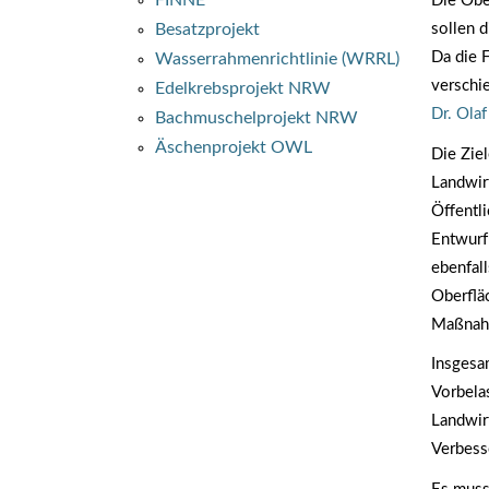
FINNE
Die Obe
sollen 
Besatzprojekt
Da die 
Wasserrahmenrichtlinie (WRRL)
verschi
Edelkrebsprojekt NRW
Dr. Ola
Bachmuschelprojekt NRW
Äschenprojekt OWL
Die Zie
Landwir
Öffentl
Entwurf
ebenfal
Oberflä
Maßnahm
Insgesa
Vorbela
Landwir
Verbess