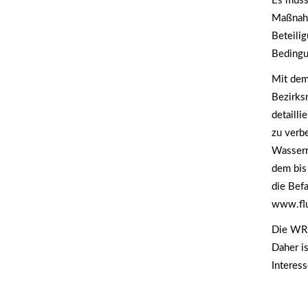
Es muss
Maßnahm
Beteili
Bedingu
Mit dem
Bezirks
detaill
zu verb
Wasserr
dem bis
die Bef
www.flu
Die WRR
Daher is
Interes