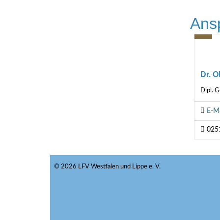
Ans
Dr. 
Dipl. 
E-Ma
025
© 2026 LFV Westfalen und Lippe e. V.