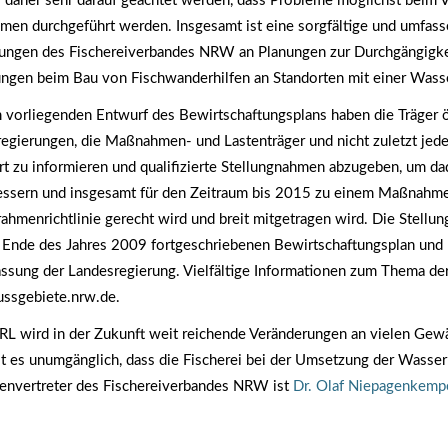
 daher sehr darauf geachtet werden, dass Probleme möglichst beim V
en durchgeführt werden. Insgesamt ist eine sorgfältige und umfass
gungen des Fischereiverbandes NRW an Planungen zur Durchgängigke
ngen beim Bau von Fischwanderhilfen an Standorten mit einer Wasse
 vorliegenden Entwurf des Bewirtschaftungsplans haben die Träger öf
regierungen, die Maßnahmen- und Lastenträger und nicht zuletzt jede
iert zu informieren und qualifizierte Stellungnahmen abzugeben, um d
essern und insgesamt für den Zeitraum bis 2015 zu einem Maßnahm
ahmenrichtlinie gerecht wird und breit mitgetragen wird. Die Stel
 Ende des Jahres 2009 fortgeschriebenen Bewirtschaftungsplan un
assung der Landesregierung. Vielfältige Informationen zum Thema der
ssgebiete.nrw.de.
L wird in der Zukunft weit reichende Veränderungen an vielen Gewäs
t es unumgänglich, dass die Fischerei bei der Umsetzung der Wasserra
senvertreter des Fischereiverbandes NRW ist
Dr. Olaf Niepagenkemp