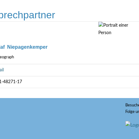
prechpartner
Olaf Niepagenkemper
Geograph
il
1-48271-17
Besuche
Folge u