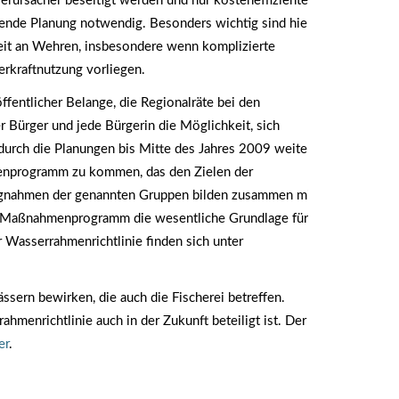
erursacher beseitigt werden und nur kosteneffiziente
ende Planung notwendig. Besonders wichtig sind hier
it an Wehren, insbesondere wenn komplizierte
rkraftnutzung vorliegen.
fentlicher Belange, die Regionalräte bei den
r Bürger und jede Bürgerin die Möglichkeit, sich
adurch die Planungen bis Mitte des Jahres 2009 weiter
enprogramm zu kommen, das den Zielen der
lungnahmen der genannten Gruppen bilden zusammen mit
d Maßnahmenprogramm die wesentliche Grundlage für
 Wasserrahmenrichtlinie finden sich unter
sern bewirken, die auch die Fischerei betreffen.
hmenrichtlinie auch in der Zukunft beteiligt ist. Der
er
.