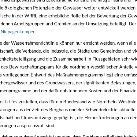
rflächengewässer sind Lebensräume für eine vielfältige Fauna und Flor
die ökologischen Potenziale der Gewässer weiter entwickelt werden.
Fische in der WRRL eine erhebliche Rolle bei der Bewertung der Gew
edenen Arbeitsgruppen und Gremien an der Umsetzung beteiligt. Der
f Niepagenkemper
.
le der Wasserrahmenrichtlinie können nur erreicht werden, wenn alle 
tschaft, die Verbände, die Industrie, die Städte und Gemeinden und v
ichkeitsbeteiligung und die Zusammenarbeit in Flussgebieten sehr wi
 des Bewirtschaftungsplans für die nordrhein-westfälischen Anteile
ls vorliegenden Entwurf des Maßnahmenprogramms liegt eine umfass
chengewässer und des Grundwassers, der signifikanten Belastungen, 
enprogramme und der dafür entstehenden Kosten und der Finanzier
mt ist festzustellen, dass für ein Bundesland wie Nordrhein-Westfal
stungen aus der Zeit des Bergbaus und der Schwerindustrie, aktuelle
tschaft und Transportwege geprägt ist, die Herausforderungen an de
erungen anspruchsvoll sind.